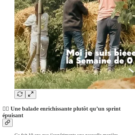
🚶‍♀️ Une balade enrichissante plutôt qu’un sprint
épuisant