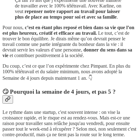
Ça fait 10 ans que j’expérimente une nouvelle manière
de travailler avec le 100% télétravail. Avec Karline, on
veut
repenser notre rapport au travail pour laisser
plus de place au temps pour soi et avec sa famille
.
Pour nous,
c’est en étant plus reposé et bien dans sa vie que l’on
est plus heureux, créatif et efficace au travail.
Le tout, c’est de
trouver le bon équilibre. Je dirais même qu’on devrait penser le
travail comme une partie intégrante du bonheur dans la vie : il
devrait servir les valeurs d’une personne,
donner du sens dans sa
vie
et contribuer positivement à la société.
Du coup, c’est ce que l’on expérimente chez Pimpant. En plus du
100% télétravail et du salaire minimum, nous avons adopté la
Semaine de 4 jours depuis maintenant 1 an. 👇
🙄 Pourquoi la semaine de 4 jours, et pas 5 ?
Le rythme dans une startup, c'est souvent intense : on vise la
croissance rapide, et le risque est au rendez-vous. Mais est-ce une
raison pour travailler sans relâche jusqu'au vendredi, pour ensuite
passer tout le week-end à récupérer ? Selon moi, non seulement c'est
contre-productif, mais ça ne tient pas la route sur le long terme.