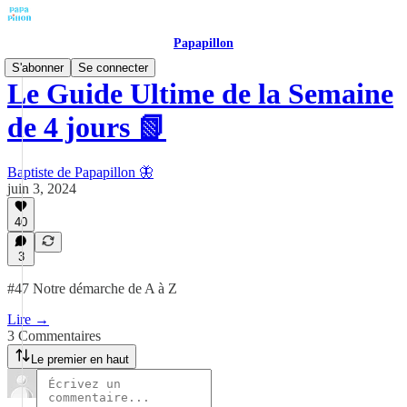
Papapillon
S'abonner
Se connecter
Le Guide Ultime de la Semaine
de 4 jours 📗
Baptiste de Papapillon 🦋
juin 3, 2024
40
3
#47 Notre démarche de A à Z
Lire →
3 Commentaires
Le premier en haut