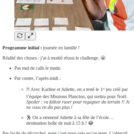
Programme initial :
journée en famille !
Réalité des choses : j’ai à moitié réussi le challenge. 😬
Pas mal de calls le matin
Par contre, l’après-midi :
🃏 Avec Karline et Juliette, on a testé le 1ᵉʳ jeu créé par
l’équipe des Missions Plancton, qui sortira pour Noël.
Spoiler : va falloir ruser pour regagner du terrain !! Je
ne vous en dis pas plus !
🕺 On a emmené Juliette à sa fête de l’école…
destination boîte de nuit à 15 h ! 😂
Pas facile de décrocher, mais c’est pour cela qu’on teste. L’objectif,