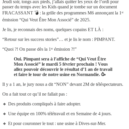
Jeudi soir, tongs aux pieds, j’allais quitter les yeux de l’ordi pour
passer du temps avec les Kids quand je tombe sur un document
FRACASSANT 💣 : la grille des programmes M6 annonçant la 1ʳᵉ
émission “Qui Veut Être Mon Associé” de 2025.
Je lis, je reconnais des noms, quelques copains ET LÀ :
“Retour sur les success stories”… et je lis le nom : PIMPANT.
“Quoi ?! On passe dès la 1ʳᵉ émission ?!”
Oui. Pimpant sera à l’affiche de “Qui Veut Être
Mon Associé” le mardi 5 février prochain ! Vous
allez pouvoir découvrir le résultat d’1 an de travail
et faire le tour de notre usine en Normandie. 🥳
Il y a 1 an, le jury nous a dit “NON” devant 2M de téléspectateurs.
On a fait tout ce qu’il ne fallait pas :
🔸 Des produits compliqués à faire adopter.
🔸 Une équipe en 100% télétravail et en Semaine de 4 jours.
🔸 Et pour couronner le tout : une usine à Dives-sur-Mer.